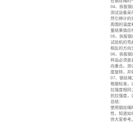
在钢丝绳的
04、拆股
测试设备采
然引伸计的
周围的温度
量结果值应
05、拆股
试验机的弯
相反的方向
06、拆股
样品必须是
向重合。测
度旋转，并
07、钢丝
根据标准，
拉强度相同
抗拉强度，
总结：
使用钢丝绳
性，知道如
供大家参考