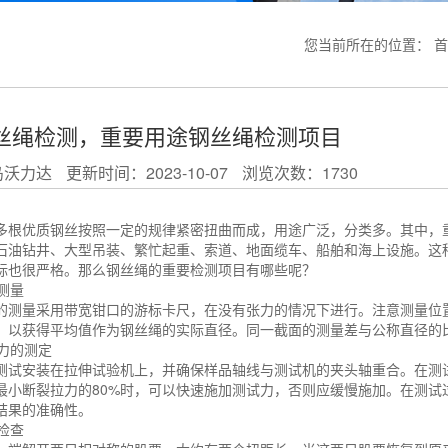
您当前所在的位置：
首
丝绳检测，重要用途钢丝绳检测项目
岛沃力达
更新时间：2023-10-07
浏览次数：1730
多根优质钢丝按照一定的规律紧密扭曲而成，用途广泛，分类多。其中，
石油钻井、大型吊装、繁忙起重、索道、地面缆车、船舶和海上设施。这
标也很严格。那么钢丝绳的重要检测项目有哪些呢？
测量
的测量采用带宽钳口的游标卡尺，在没有张力的情况下进行。注意测量位置
，以获得平均值作为钢丝绳的实际直径。同一截面的测量差与公称直径的
拉力的测定
测试安装在拉伸试验机上，并确保样品轴线与测试机的夹头轴重合。在测
最小断裂拉力的80%时，可以快速施加测试力，否则应缓慢施加。在测试
结果的准确性。
检查