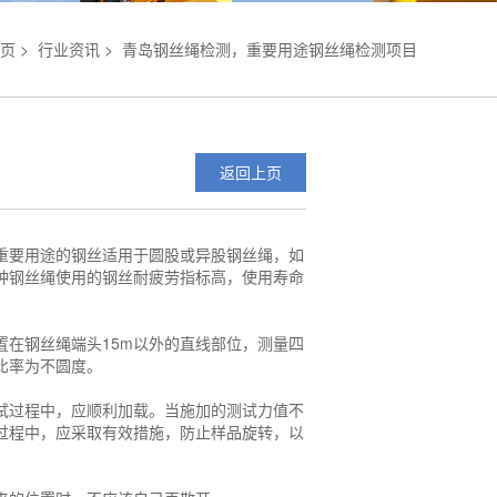
页
>
行业资讯
>
青岛钢丝绳检测，重要用途钢丝绳检测项目
返回上页
重要用途的钢丝适用于圆股或异股钢丝绳，如
种钢丝绳使用的钢丝耐疲劳指标高，使用寿命
在钢丝绳端头15m以外的直线部位，测量四
比率为不圆度。
试过程中，应顺利加载。当施加的测试力值不
过程中，应采取有效措施，防止样品旋转，以