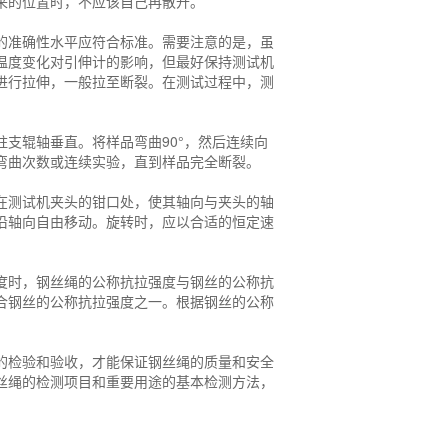
来的位置时，不应该自己再散开。
的准确性水平应符合标准。需要注意的是，虽
温度变化对引伸计的影响，但最好保持测试机
进行拉伸，一般拉至断裂。在测试过程中，测
支辊轴垂直。将样品弯曲90°，然后连续向
弯曲次数或连续实验，直到样品完全断裂。
在测试机夹头的钳口处，使其轴向与夹头的轴
沿轴向自由移动。旋转时，应以合适的恒定速
度时，钢丝绳的公称抗拉强度与钢丝的公称抗
合钢丝的公称抗拉强度之一。根据钢丝的公称
的检验和验收，才能保证钢丝绳的质量和安全
丝绳的检测项目和重要用途的基本检测方法，