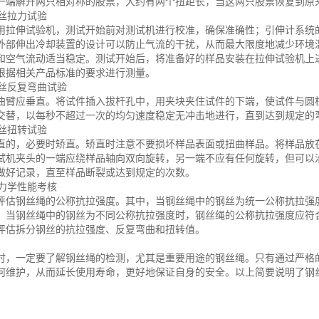
一端解开两只相对称的股票，大约有两个扭距长，当这两只股票恢复到原
钢丝拉力试验
用拉伸试验机，测试开始前对测试机进行校准，确保准确性；引伸计系统
外部伸出冷却装置的设计可以防止气流的干扰，从而最大限度地减少环境
和空气流动适当稳定。测试开始后，将准备好的样品安装在拉伸试验机上
根据相关产品标准的要求进行测量。
钢丝反复弯曲试验
曲臂应垂直。将试件插入拔杆孔中，用夹块夹住试件的下端，使试件与圆柱
交替，以每秒不超过一次的均匀速度稳定无冲击地进行，直到达到规定的
钢丝扭转试验
直的，必要时矫直。矫直时注意不要损坏样品表面或扭曲样品。将样品放
试机夹头的一端应绕样品轴向双向旋转，另一端不应有任何旋转，但可以
做好记录，直至样品断裂或达到规定的次数。
绳力学性能考核
评估钢丝绳的公称抗拉强度。其中，当钢丝绳中的钢丝为统一公称抗拉强
；当钢丝绳中的钢丝为不同公称抗拉强度时，钢丝绳的公称抗拉强度应符
评估拆分钢丝的抗拉强度、反复弯曲和扭转值。
时，一定要了解钢丝绳的检测，尤其是重要用途的钢丝绳。只有通过严格
何维护，从而延长使用寿命，更好地保证自身的安全。以上简要说明了钢
。