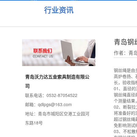
行业资讯
青岛钢
作者：青
钢丝绳是由
高炉卷扬、
青岛沃力达五金索具制造有限公
长，验收指
司
01、直径的
钢丝绳直径
联系电话：0532-87054522
个测量结果
邮箱：qdlpgs@163.com
02、断裂
将准备好的
地址：青岛市城阳区空港工业园河
超过钢丝绳
东路18号
免影响测试
03、不松散